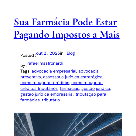
Sua Farmácia Pode Estar
Pagando Impostos a Mais
out 21, 2025
in :
Blog
Posted :
rafael.mastronardi
by :
Tags :
advocacia empresarial
, 
advocacia
preventiva
, 
assessoria jurídica estratégica
, 
como recuperar créditos
, 
como recuperar
créditos tributários
, 
farmácias
, 
gestão jurídica
, 
gestão jurídica empresarial
, 
tributação para
farmácias
, 
tributário