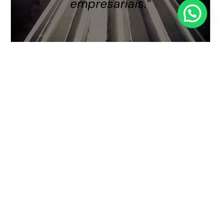
empresariais.”
NOSSA FILOSOFIA
Atendimento
humano
, preciso e
comprometido