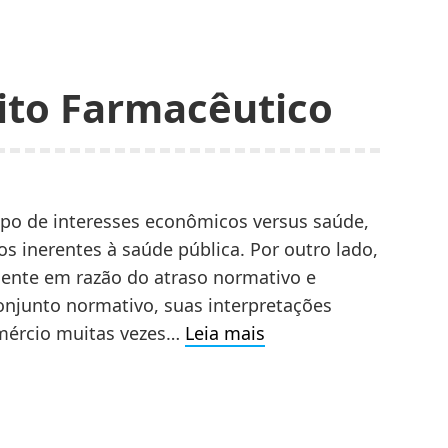
es
ID-
eito Farmacêutico
mpo de interesses econômicos versus saúde,
cos inerentes à saúde pública. Por outro lado,
mente em razão do atraso normativo e
onjunto normativo, suas interpretações
Conflitos
mércio muitas vezes…
Leia mais
do
Direito
Farmacêutico