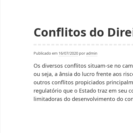
test
COV
19
Conflitos do Dir
Publicado em
16/07/2020
por
admin
Os diversos conflitos situam-se no ca
ou seja, a ânsia do lucro frente aos ris
outros conflitos propiciados principal
regulatório que o Estado traz em seu c
limitadoras do desenvolvimento do co