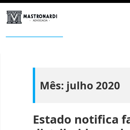
Pular
para
o
Mastronardi
conteúdo
Advocacia Estratégica
Mês:
julho 2020
Estado notifica 