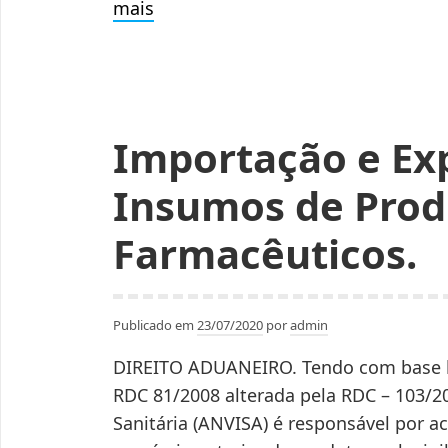
Estado
mais
notifica
farmácias
e
distribuidoras
Importação e Ex
de
medicamentos
Insumos de Prod
para
cobrar
Farmacêuticos.
imposto
retroativo
de
Publicado em
23/07/2020
por
admin
ICMS-
DIREITO ADUANEIRO. Tendo com base le
ST,
RDC 81/2008 alterada pela RDC – 103/20
sobre
Sanitária (ANVISA) é responsável por a
mercadorias