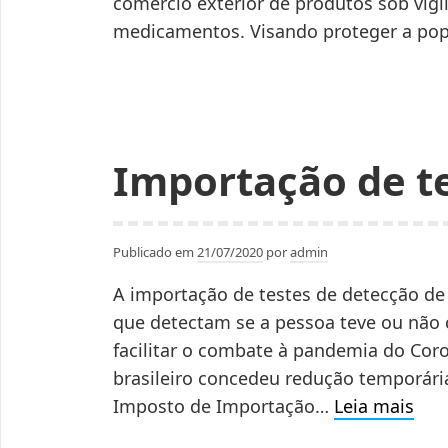
comércio exterior de produtos sob vigi
destacada
medicamentos. Visando proteger a pop
como
bonificação
em
Nota
Fiscal.
Importação de t
Publicado em
21/07/2020
por
admin
A importação de testes de detecção d
que detectam se a pessoa teve ou não 
facilitar o combate à pandemia do Coro
brasileiro concedeu redução temporária
Imp
Imposto de Importação…
Leia mais
de