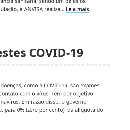
lância sanitária, sendo um deles os
Importação
ulação, a ANVISA realiza…
Leia mais
e
Exportação
de
Insumos
estes COVID-19
de
Produtos
Farmacêuticos.
e doenças, como a COVID-19, são exames
contato com o vírus. Tem por objetivo
navírus. Em razão disso, o governo
, para 0% (zero por cento), da alíquota do
ortação