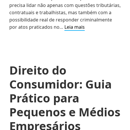
precisa lidar não apenas com questões tributárias,
contratuais e trabalhistas, mas também com a
possibilidade real de responder criminalmente
Direito
por atos praticados no…
Leia mais
Penal
Empresarial:
Proteção
Estratégica
para
Direito do
Empresas
e
Consumidor: Guia
Empresários
Prático para
Pequenos e Médios
Empresários