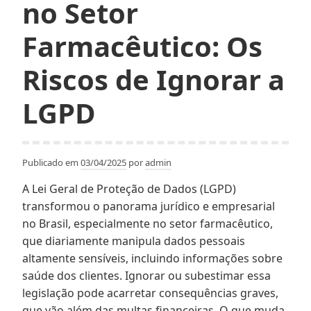
no Setor
Médios
Empresários
Farmacêutico: Os
Riscos de Ignorar a
LGPD
Publicado em
03/04/2025
por
admin
A Lei Geral de Proteção de Dados (LGPD)
transformou o panorama jurídico e empresarial
no Brasil, especialmente no setor farmacêutico,
que diariamente manipula dados pessoais
altamente sensíveis, incluindo informações sobre
saúde dos clientes. Ignorar ou subestimar essa
legislação pode acarretar consequências graves,
que vão além das multas financeiras. O que muda