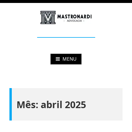
Pular
para
o
conteúdo
Mastronardi
Advocacia Estratégica
MENU
Mês:
abril 2025