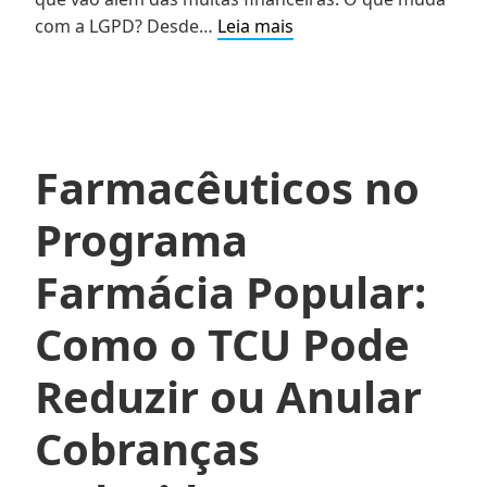
Proteção
com a LGPD? Desde…
Leia mais
de
Dados
no
Setor
Farmacêutico:
Farmacêuticos no
Os
Riscos
Programa
de
Ignorar
Farmácia Popular:
a
LGPD
Como o TCU Pode
Reduzir ou Anular
Cobranças