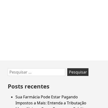
o
TCU
Pode
Reduzir
ou
Anular
Cobranças
Indevidas
Ir
Pesquisar
para
por:
rodapé
Posts recentes
Sua Farmácia Pode Estar Pagando
Impostos a Mais: Entenda a Tributação