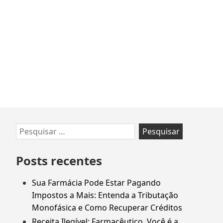
com
Tese
Tributária
sobre
Folha
de
Pagamento
–
Oportunidade
para
Ir
Pesquisar
Empresas
para
por:
rodapé
Posts recentes
Sua Farmácia Pode Estar Pagando
Impostos a Mais: Entenda a Tributação
Monofásica e Como Recuperar Créditos
Receita Ilegível: Farmacêutico, Você é a