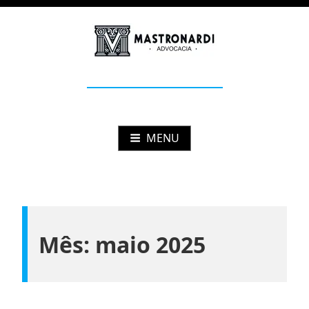
Pular
para
o
conteúdo
Mastronardi
Advocacia Estratégica
MENU
Mês:
maio 2025