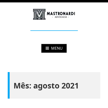
Pular
para
o
conteúdo
Mastronardi
Advocacia Estratégica
MENU
Mês:
agosto 2021