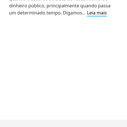
dinheiro público, principalmente quando passa
Condena
um determinado tempo. Digamos…
Leia mais
em
auditoria
no
Farmácia
Popular
e
os
cuidados
com
o
dinheiro
público.