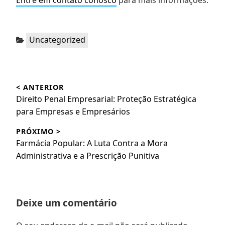
Categorias:
Uncategorized
Navegação
< ANTERIOR
de
Post
Direito Penal Empresarial: Proteção Estratégica
Post
anterior:
para Empresas e Empresários
PRÓXIMO >
Próximo
Farmácia Popular: A Luta Contra a Mora
post:
Administrativa e a Prescrição Punitiva
Deixe um comentário