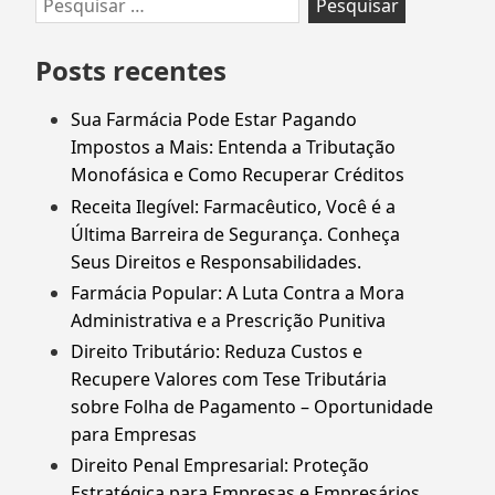
Ir
Pesquisar
para
por:
rodapé
Posts recentes
Sua Farmácia Pode Estar Pagando
Impostos a Mais: Entenda a Tributação
Monofásica e Como Recuperar Créditos
Receita Ilegível: Farmacêutico, Você é a
Última Barreira de Segurança. Conheça
Seus Direitos e Responsabilidades.
Farmácia Popular: A Luta Contra a Mora
Administrativa e a Prescrição Punitiva
Direito Tributário: Reduza Custos e
Recupere Valores com Tese Tributária
sobre Folha de Pagamento – Oportunidade
para Empresas
Direito Penal Empresarial: Proteção
Estratégica para Empresas e Empresários