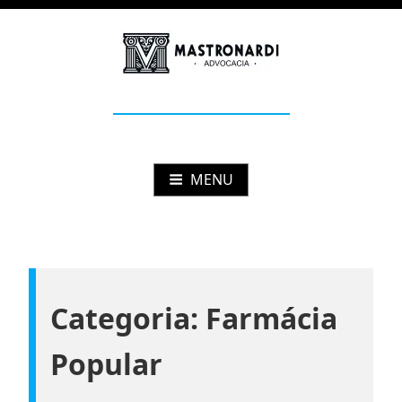
Pular
para
o
conteúdo
Mastronardi
Advocacia Estratégica
MENU
Categoria:
Farmácia
Popular