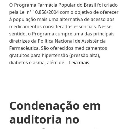
O Programa Farmácia Popular do Brasil foi criado
pela Lei nº 10.858/2004 com o objetivo de oferecer
à população mais uma alternativa de acesso aos
medicamentos considerados essenciais. Nesse
sentido, o Programa cumpre uma das principais
diretrizes da Política Nacional de Assistência
Farmacêutica. São oferecidos medicamentos
gratuitos para hipertensão (pressão alta),
Requisitos
diabetes e asma, além de…
Leia mais
necessários
para
venda
de
medicamentos
Condenação em
no
Programa
auditoria no
Farmácia
Popular