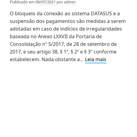
Publicado em
06/07/2021
por
admin
O bloqueio da conexão ao sistema DATASUS e a
suspensão dos pagamentos são medidas a serem
adotadas em caso de indícios de irregularidades
baseada no Anexo LXXVII da Portaria de
Consolidação nº 5/2017, de 28 de setembro de
2017, e seu artigo 38, § 1º, § 2º e § 3º conforme
Farmácia
estabelecem. Nada obstante a…
Leia mais
consegue
desbloqueio
no
Programa
Farmácia
Popular
por
meio
de
decisão