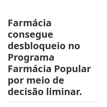
no
Farmácia
Popular
Farmácia
e
os
consegue
cuidados
com
desbloqueio no
o
dinheiro
Programa
público.
Farmácia Popular
por meio de
decisão liminar.