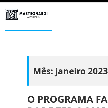
Pular
para
o
Mastronardi
conteúdo
Advocacia Estratégica
Mês:
janeiro 2023
O PROGRAMA FA