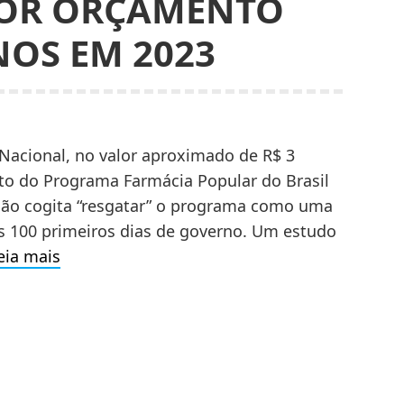
IOR ORÇAMENTO
OS EM 2023
acional, no valor aproximado de R$ 3
to do Programa Farmácia Popular do Brasil
ição cogita “resgatar” o programa como uma
s 100 primeiros dias de governo. Um estudo
O
eia mais
PROGRAMA
FARMÁCIA
POPULAR
PODE
TER