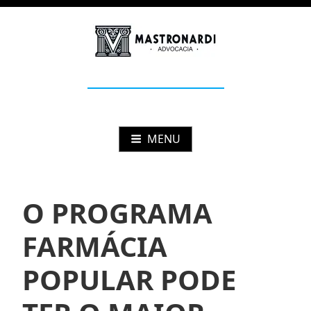
Pular
para
o
conteúdo
Mastronardi
Advocacia Estratégica
MENU
O PROGRAMA
FARMÁCIA
POPULAR PODE