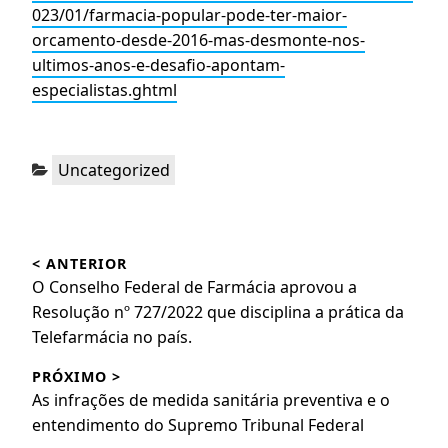
023/01/farmacia-popular-pode-ter-maior-
orcamento-desde-2016-mas-desmonte-nos-
ultimos-anos-e-desafio-apontam-
especialistas.ghtml
Categorias:
Uncategorized
Navegação
< ANTERIOR
de
Post
O Conselho Federal de Farmácia aprovou a
Post
anterior:
Resolução nº 727/2022 que disciplina a prática da
Telefarmácia no país.
PRÓXIMO >
Próximo
As infrações de medida sanitária preventiva e o
post:
entendimento do Supremo Tribunal Federal